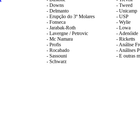
- Downs
- Tweed
- Delmanto
- Unicamp
- Erupção do 3º Molares
- USP
- Fonseca
- Wylie
- Jarabak-Roth
- Lowa
- Lavergne / Petrovic
- Adenóide
- Mc Namara
- Ricketts
- Profis
- Análise Fr
- Rocabado
- Análises P
- Sassouni
- E outras m
- Schwarz