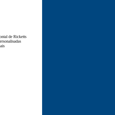
ontal de Ricketts
ersonalisadas
ais