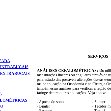
SERVIÇOS
ZADA
 INTRABUCAIS
ANÁLISES CEFALOMÉTRICAS:
são util
 EXTRABUCAIS
mensurações lineares ou angulares através de t
para estudo das possíveis alterações ósseas e/ou
maior aplicação na Ortodontia e na Cirurgia Ort
também essas análises para verificar a região d
faringe dentre outras aplicações. Veja abaixo.
L
ALOMÉTRICAS
- Apnéia do sono
- Steiner
ÃO
- Bimler
- Tecidos m
A
- Bustone
- Trevisi