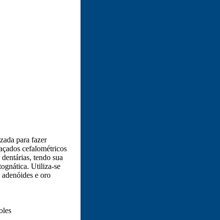
izada para fazer
raçados cefalométricos
 dentárias, tendo sua
ognática. Utiliza-se
e adenóides e oro
oles