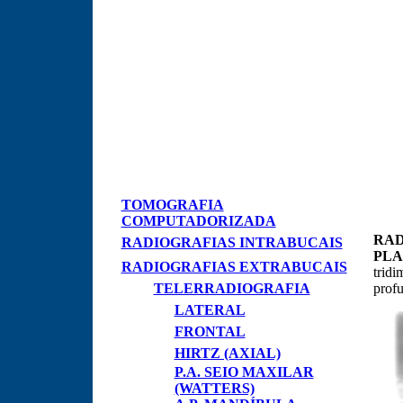
TOMOGRAFIA
COMPUTADORIZADA
RAD
RADIOGRAFIAS INTRABUCAIS
PLA
RADIOGRAFIAS EXTRABUCAIS
tridi
TELERRADIOGRAFIA
prof
LATERAL
FRONTAL
HIRTZ (AXIAL)
P.A. SEIO MAXILAR
(WATTERS)