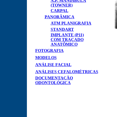
A.P. MANDÍBULA
(TOWNER)
CARPAL
PANORÂMICA
ATM PLANIGRAFIA
STANDART
IMPLANTE (P11)
COM TRAÇADO
ANATÔMICO
FOTOGRAFIA
MODELOS
ANÁLISE FACIAL
ANÁLISES CEFALOMÉTRICAS
DOCUMENTAÇÃO
ODONTOLÓGICA