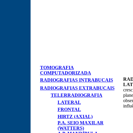
TOMOGRAFIA
COMPUTADORIZADA
RAD
RADIOGRAFIAS INTRABUCAIS
LAT
RADIOGRAFIAS EXTRABUCAIS
cresc
TELERRADIOGRAFIA
plane
obser
LATERAL
influ
FRONTAL
HIRTZ (AXIAL)
P.A. SEIO MAXILAR
(WATTERS)