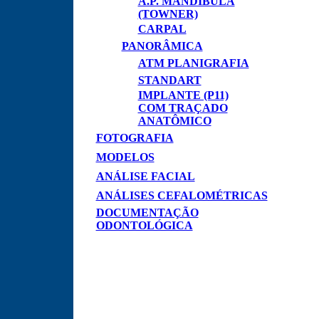
A.P. MANDÍBULA
(TOWNER)
CARPAL
PANORÂMICA
ATM PLANIGRAFIA
STANDART
IMPLANTE (P11)
COM TRAÇADO
ANATÔMICO
FOTOGRAFIA
MODELOS
ANÁLISE FACIAL
ANÁLISES CEFALOMÉTRICAS
DOCUMENTAÇÃO
ODONTOLÓGICA